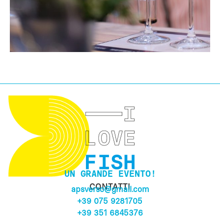
UN GRANDE EVENTO!
CONTATTI
apsverso@gmail.com
+39 075 9281705
+39 351 6845376