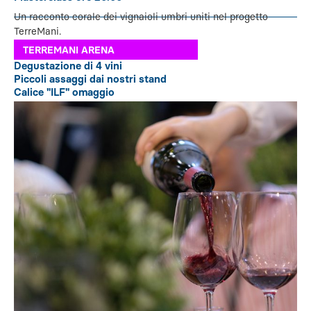
Un racconto corale dei vignaioli umbri uniti nel progetto
TerreMani.
TERREMANI ARENA
Degustazione di 4 vini
Piccoli assaggi dai nostri stand
Calice "ILF" omaggio
Costo 8€ a persona