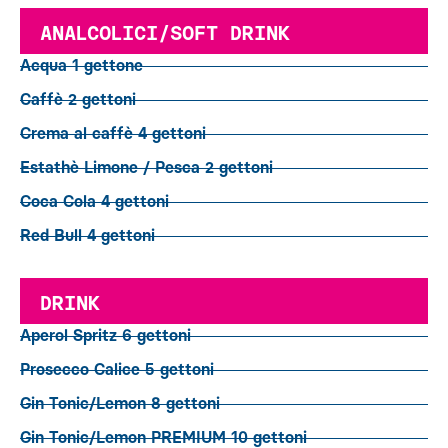
ANALCOLICI/SOFT DRINK
Acqua 1 gettone
Caffè 2 gettoni
Crema al caffè 4 gettoni
Estathè Limone / Pesca 2 gettoni
Coca Cola 4 gettoni
Red Bull 4 gettoni
DRINK
Aperol Spritz 6 gettoni
Prosecco Calice 5 gettoni
Gin Tonic/Lemon 8 gettoni
Gin Tonic/Lemon PREMIUM 10 gettoni