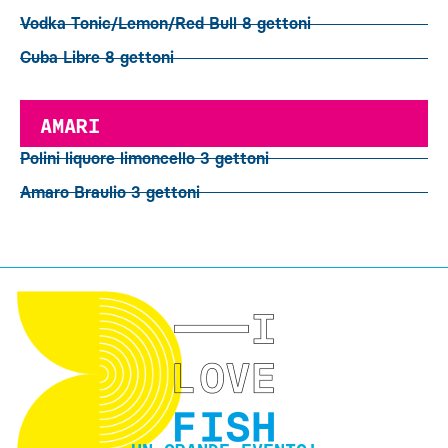
Vodka Tonic/Lemon/Red Bull 8 gettoni
Cuba Libre 8 gettoni
AMARI
Polini liquore limoncello 3 gettoni
Amaro Braulio 3 gettoni